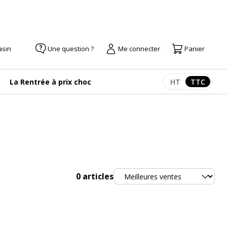
asin
Une question ?
Me connecter
Panier
La Rentrée à prix choc
HT
TTC
Afficher les pr
Afficher
Trier
0
articles