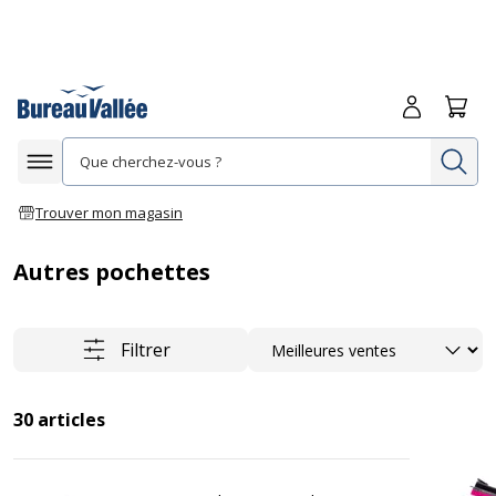
Me connecte
Panie
Re
Afficher la navigation
Trouver mon magasin
Autres pochettes
Trier
Filtrer
30
articles