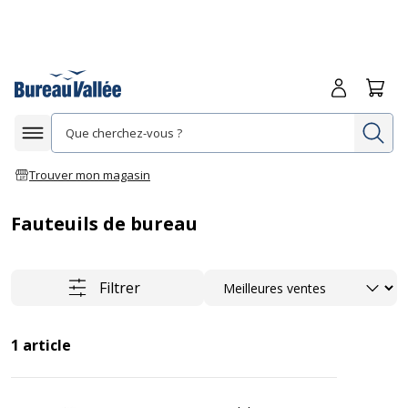
Me connecte
Panie
Re
Afficher la navigation
Trouver mon magasin
Fauteuils de bureau
Trier
Filtrer
1
article