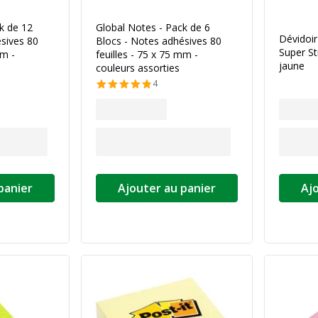
k de 12
Global Notes - Pack de 6
Dévidoir
sives 80
Blocs - Notes adhésives 80
Super St
mm -
feuilles - 75 x 75 mm -
jaune
couleurs assorties
4
panier
Ajouter au panier
Aj