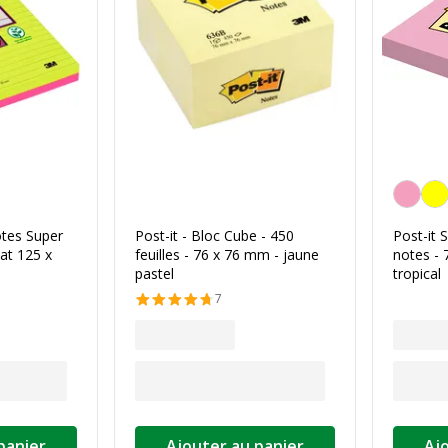
Rose
otes Super
Post-it - Bloc Cube - 450
Post-it 
mat 125 x
feuilles - 76 x 76 mm - jaune
notes - 
pastel
tropical
7
panier
Ajouter au panier
Aj