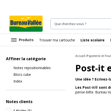
Produits
Trouver ma cartouche
Liste scolaire
Accueil
Papeterie et Fou
Affiner la catégorie
Post-it
Notes repositionnables
Blocs cube
Une idée ? Ecrivez-l
Index
Les Post-it® sont 
pense-bête. Bureau Va
Notes clients
4 étoiles
(
5
)