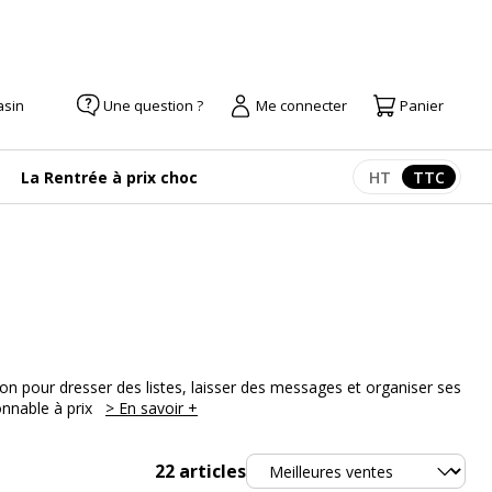
asin
Une question ?
Me connecter
Panier
La Rentrée à prix choc
HT
TTC
Afficher les pr
Afficher
n pour dresser des listes, laisser des messages et organiser ses
onnable à prix
> En savoir +
Trier
22
articles