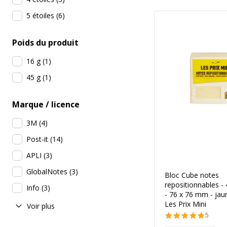
5 étoiles
(
6
)
Poids du produit
16 g
(
1
)
45 g
(
1
)
Marque / licence
3M
(
4
)
Post-it
(
14
)
APLI
(
3
)
GlobalNotes
(
3
)
Bloc Cube notes
repositionnables - 
Info
(
3
)
- 76 x 76 mm - jaun
Les Prix Mini
Voir plus
5