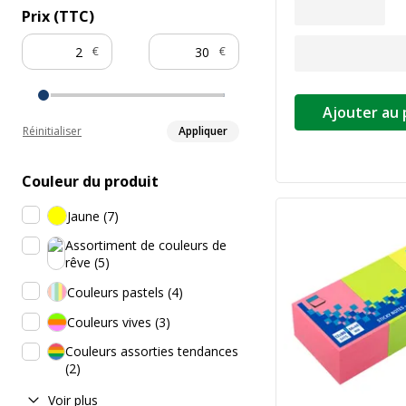
Prix (TTC)
€
€
Ajouter au 
Réinitialiser
Appliquer
Couleur du produit
Jaune
(
7
)
Assortiment de couleurs de
rêve
(
5
)
Couleurs pastels
(
4
)
Couleurs vives
(
3
)
Couleurs assorties tendances
(
2
)
Voir plus