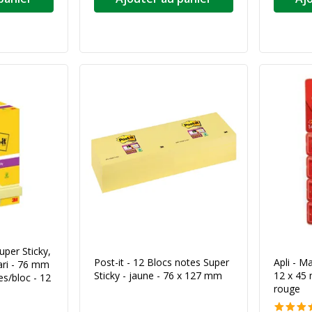
uper Sticky,
Post-it - 12 Blocs notes Super
Apli - M
ari - 76 mm
Sticky - jaune - 76 x 127 mm
12 x 45 
es/bloc - 12
rouge