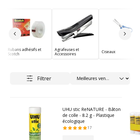
Slide précédent
Slide 
Rubans adhésifs et
Agrafeuses et
Ciseaux
Scotch
Accessoires
Trier
Filtrer
UHU stic ReNATURE - Bâton
de colle - 8.2 g - Plastique
écologique
17