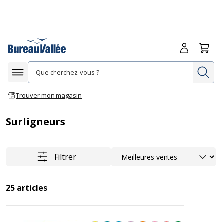
Me connecte
Panie
Re
Afficher la navigation
Trouver mon magasin
Surligneurs
Trier
Filtrer
25
articles