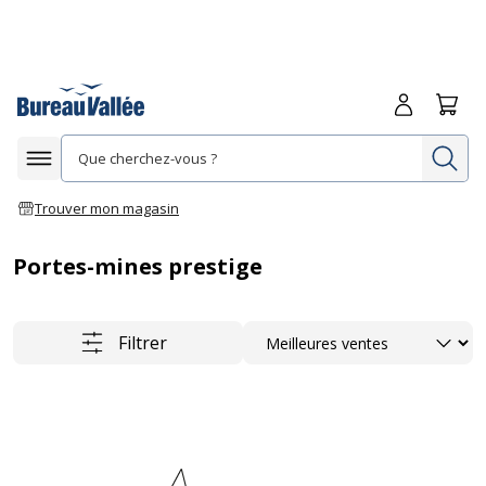
Me connecte
Panie
Re
Afficher la navigation
Trouver mon magasin
Portes-mines prestige
Trier
Filtrer