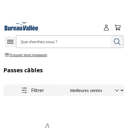
Me connecte
Panie
Re
Afficher la navigation
Trouver mon magasin
Passes câbles
Trier
Filtrer