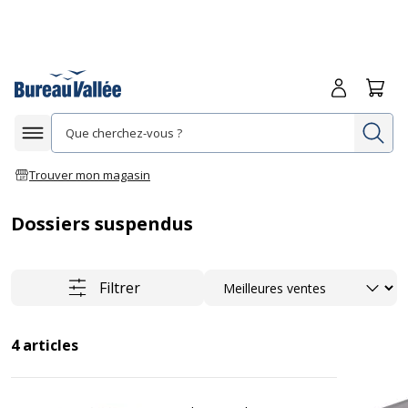
Me connecte
Panie
Re
Afficher la navigation
Trouver mon magasin
Dossiers suspendus
Trier
Filtrer
4
articles