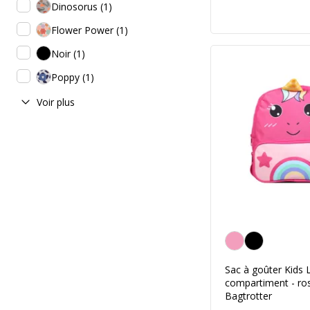
Dinosorus
(
1
)
Flower Power
(
1
)
Noir
(
1
)
Poppy
(
1
)
Voir plus
Rose
Sac à goûter Kids L
compartiment - ros
Bagtrotter