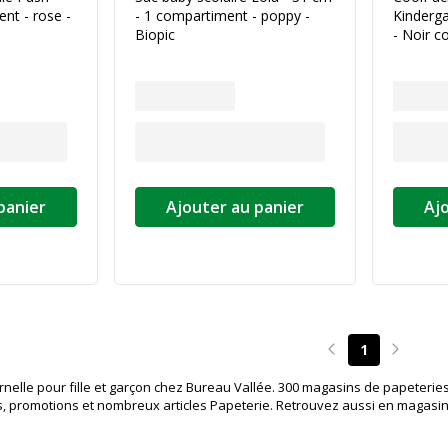
nt - rose -
- 1 compartiment - poppy -
Kinderga
Biopic
- Noir c
panier
Ajouter au panier
Aj
1
Page précédente
Page su
nelle pour fille et garçon chez Bureau Vallée. 300 magasins de papeteries
ils, promotions et nombreux articles Papeterie. Retrouvez aussi en magas