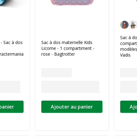
Personnal
Sac à do
a - Sac à dos
Sac à dos maternelle Kids
comparti
Licorne - 1 compartiment -
modèles
ractermania
rose - Bagtrotter
Vadis
panier
Ajouter au panier
Aj