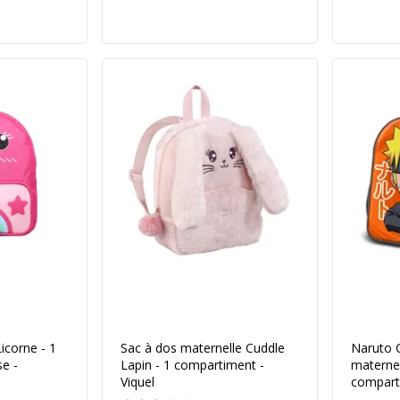
icorne - 1
Sac à dos maternelle Cuddle
Naruto C
e -
Lapin - 1 compartiment -
maternel
Viquel
compart