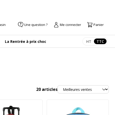
asin
Une question ?
Me connecter
Panier
La Rentrée à prix choc
HT
TTC
Afficher les pr
Afficher
Trier
20
articles