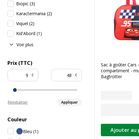
Biopic
(
3
)
Karactermania
(
2
)
Viquel
(
2
)
Kid'Abord
(
1
)
Voir plus
Prix (TTC)
Sac à goûter Cars 
compartiment - mul
€
€
Bagtrotter
Réinitialiser
Appliquer
Couleur
Ajouter au 
Bleu
(
1
)