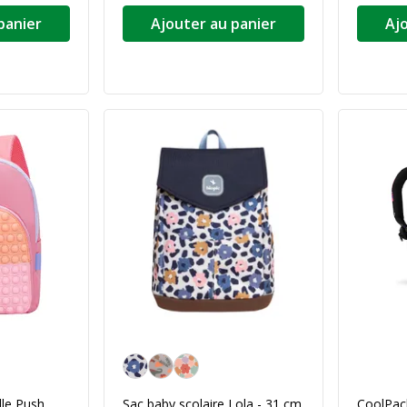
panier
Ajouter au panier
Aj
Poppy
lle Push
Sac baby scolaire Lola - 31 cm
CoolPack