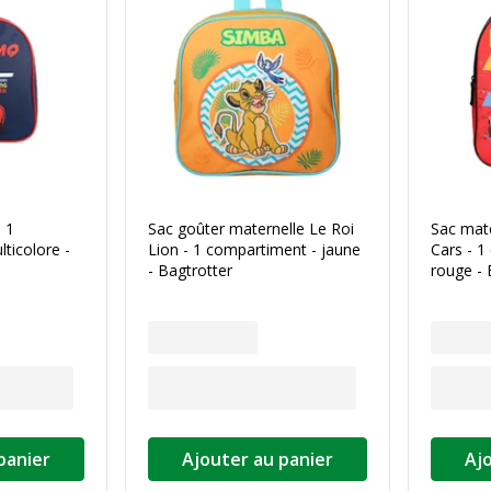
- 1
Sac goûter maternelle Le Roi
Sac mate
ticolore -
Lion - 1 compartiment - jaune
Cars - 1
- Bagtrotter
rouge - 
panier
Ajouter au panier
Aj