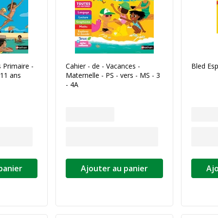
 Primaire -
Cahier - de - Vacances -
Bled Esp
 11 ans
Maternelle - PS - vers - MS - 3
- 4A
panier
Ajouter au panier
Aj