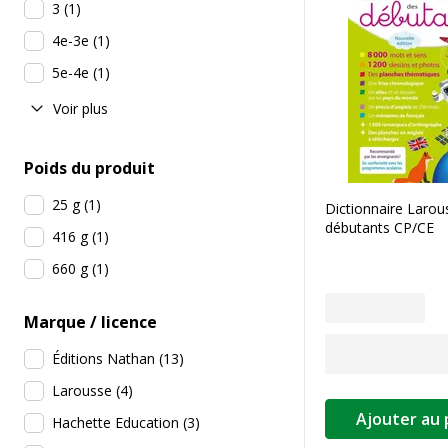
3
(
1
)
4e-3e
(
1
)
5e-4e
(
1
)
Voir plus
Poids du produit
25 g
(
1
)
Dictionnaire Larou
débutants CP/CE
416 g
(
1
)
660 g
(
1
)
Marque / licence
Éditions Nathan
(
13
)
Larousse
(
4
)
Ajouter au 
Hachette Education
(
3
)