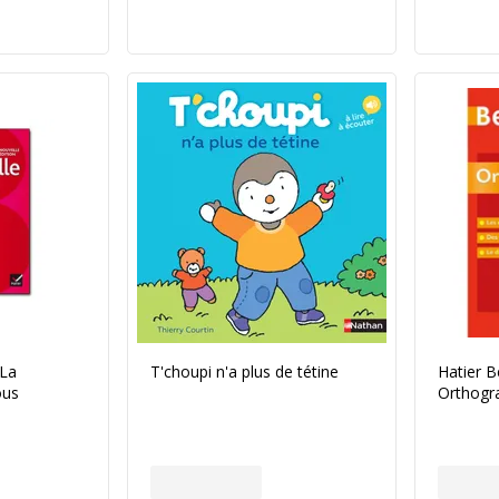
 La
T'choupi n'a plus de tétine
Hatier B
ous
Orthogr