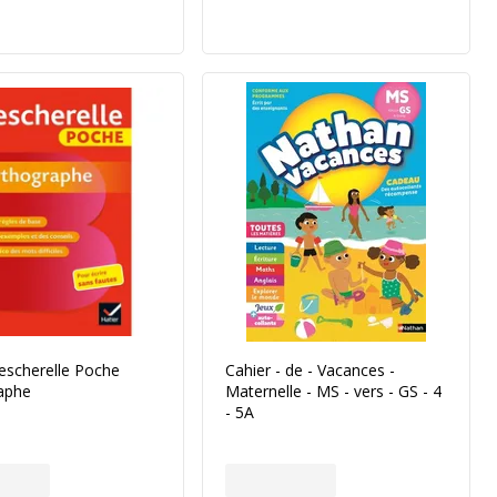
escherelle Poche
Cahier - de - Vacances -
aphe
Maternelle - MS - vers - GS - 4
- 5A