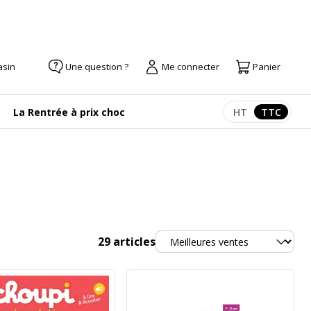
asin
Une question ?
Me connecter
Panier
La Rentrée à prix choc
HT
TTC
Afficher les pr
Afficher
Trier
29
articles