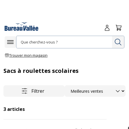
Me connecte
Panie
Re
Afficher la navigation
Trouver mon magasin
Sacs à roulettes scolaires
Trier
Filtrer
3
articles