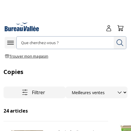
Me connecte
Panie
Re
Afficher la navigation
Trouver mon magasin
Copies
Trier
Filtrer
24
articles