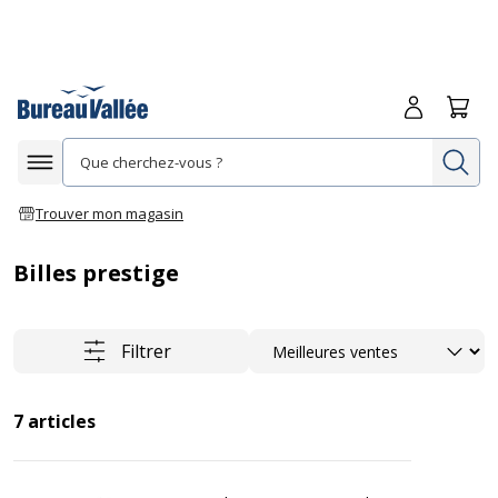
Me connecte
Panie
Re
Afficher la navigation
Trouver mon magasin
Billes prestige
Trier
Filtrer
7
articles