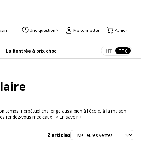
asin
Une question ?
Me connecter
Panier
La Rentrée à prix choc
HT
TTC
Afficher les pr
Afficher
laire
n temps. Perpétuel challenge aussi bien à l'école, à la maison
, les rendez-vous médicaux
> En savoir +
Trier
2
articles