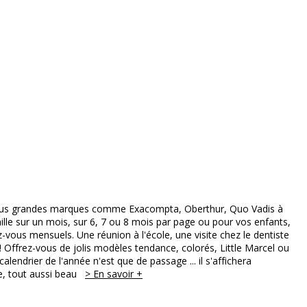
ivante
s plus grandes marques comme Exacompta, Oberthur, Quo Vadis à
ille sur un mois, sur 6, 7 ou 8 mois par page ou pour vos enfants,
z-vous mensuels. Une réunion à l'école, une visite chez le dentiste
! Offrez-vous de jolis modèles tendance, colorés, Little Marcel ou
endrier de l'année n'est que de passage ... il s'affichera
ée, tout aussi beau
> En savoir +