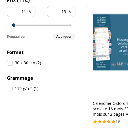
Prix (TTC)
€
€
Réinitialiser
Appliquer
Format
30 x 30 cm
(
2
)
Grammage
170 g/m2
(
1
)
Calendrier Oxford 
scolaire 16 mois 
mois sur 2 pages 
19