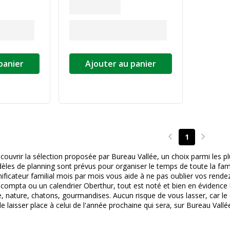
panier
Ajouter au panier
1
Page précédente
Page su
couvrir la sélection proposée par Bureau Vallée, un choix parmi le
èles de planning sont prévus pour organiser le temps de toute la fam
nificateur familial mois par mois vous aide à ne pas oublier vos rende
acompta ou un calendrier Oberthur, tout est noté et bien en évidence 
 nature, chatons, gourmandises. Aucun risque de vous lasser, car le cal
 laisser place à celui de l'année prochaine qui sera, sur Bureau Vall