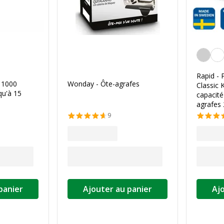
Argent
Rapid - 
 1000
Wonday - Ôte-agrafes
Classic
qu'à 15
capacité 
agrafes
9
panier
Ajouter au panier
Aj