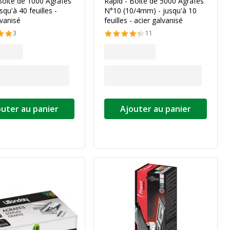
Boîte de 1000 Agrafes
Rapid - Boîte de 5000 Agrafes
squ'à 40 feuilles -
N°10 (10/4mm) - jusqu'à 10
lvanisé
feuilles - acier galvanisé
3
11
outer au panier
Ajouter au panier