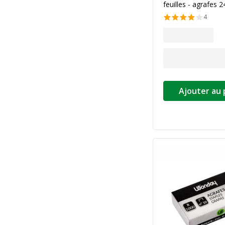
feuilles - agrafes 
4
Ajouter au 