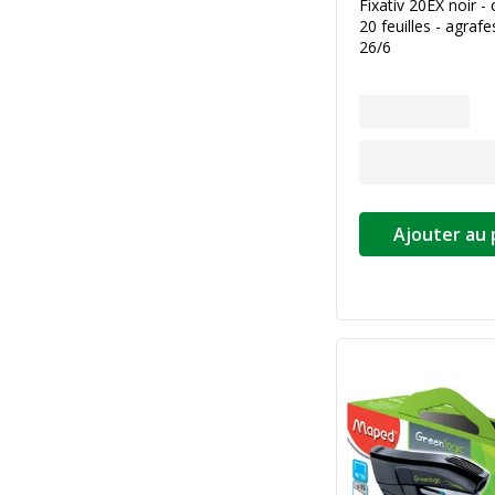
Fixativ 20EX noir -
20 feuilles - agraf
26/6
Ajouter au 