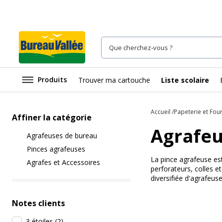
Produits
Trouver ma cartouche
Liste scolaire
Accueil
Papeterie et Fou
Affiner la catégorie
Agrafeu
Agrafeuses de bureau
Pinces agrafeuses
La pince agrafeuse est
Agrafes et Accessoires
perforateurs, colles e
diversifiée d'agrafeu
Notes clients
3 étoiles
(
2
)