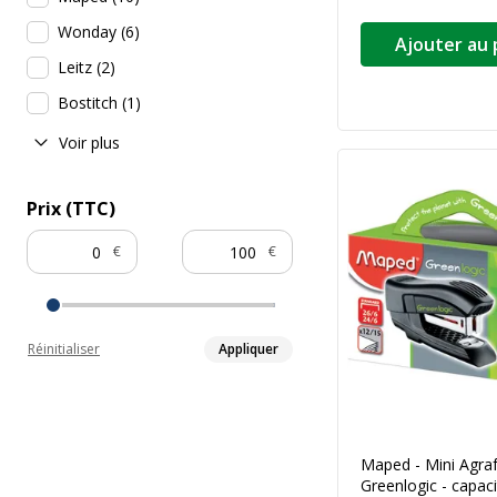
Wonday
(
6
)
Ajouter au 
Leitz
(
2
)
Bostitch
(
1
)
Voir plus
Prix (TTC)
€
€
Réinitialiser
Appliquer
Maped - Mini Agra
Greenlogic - capac