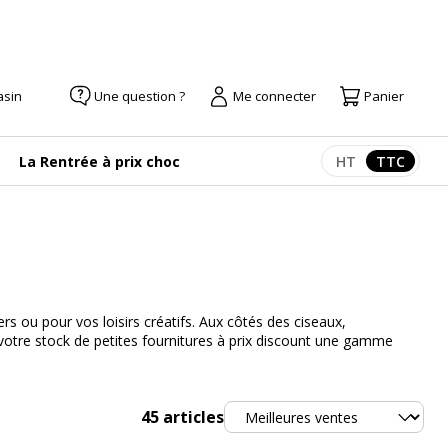
asin
Une question ?
Me connecter
Panier
La Rentrée à prix choc
HT
TTC
Afficher les pr
Afficher
s ou pour vos loisirs créatifs. Aux côtés des ciseaux,
 votre stock de petites fournitures à prix discount une gamme
Trier
45
articles