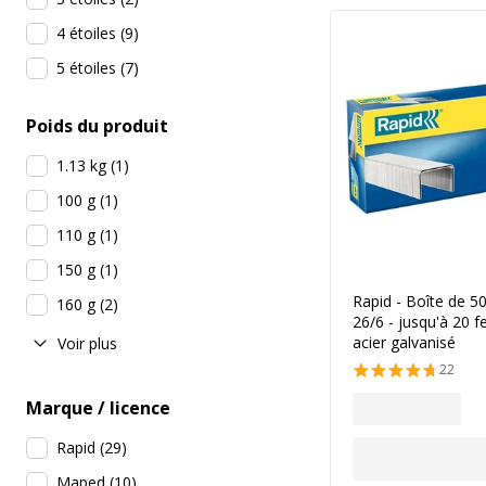
4 étoiles
(
9
)
5 étoiles
(
7
)
Poids du produit
1.13 kg
(
1
)
100 g
(
1
)
110 g
(
1
)
150 g
(
1
)
Rapid - Boîte de 5
160 g
(
2
)
26/6 - jusqu'à 20 fe
acier galvanisé
Voir plus
22
Marque / licence
Rapid
(
29
)
Maped
(
10
)