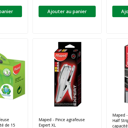
panier
Ajouter au panier
Aj
Maped -
feuse
Maped - Pince agrafeuse
Half Str
ité de 15
Expert XL
capacité 