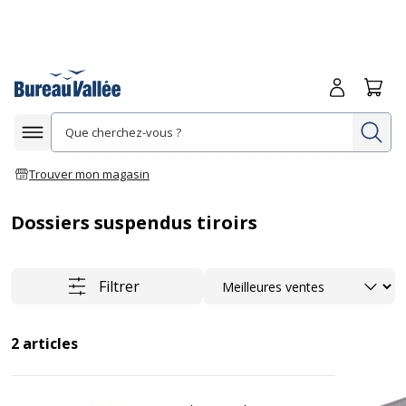
Me connecte
Panie
Re
Afficher la navigation
Trouver mon magasin
Dossiers suspendus tiroirs
Trier
Filtrer
2
articles