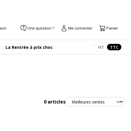
asin
Une question ?
Me connecter
Panier
La Rentrée à prix choc
HT
TTC
Afficher les pr
Afficher
Trier
0
articles