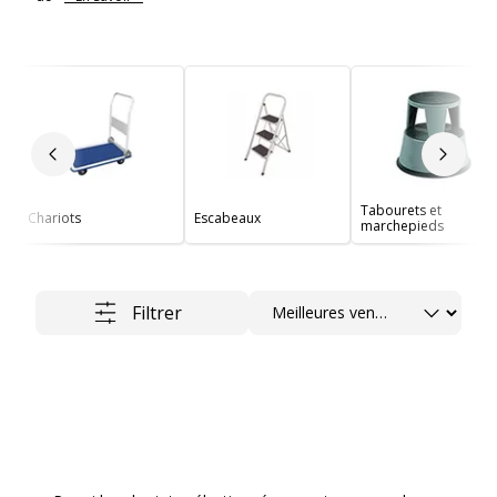
Slide précédent
Slide 
Tabourets et
Chariots
Escabeaux
marchepieds
Trier
Filtrer