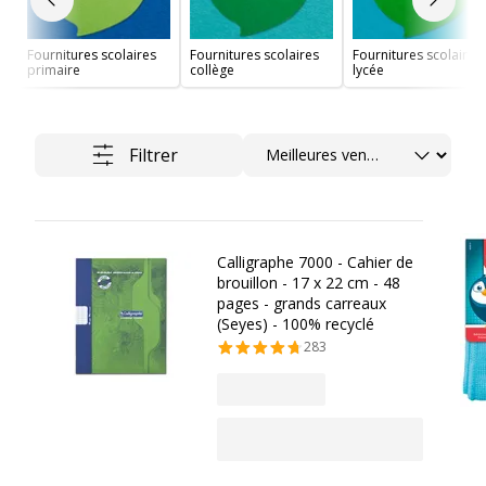
Slide précédent
Slide 
Fournitures scolaires
Fournitures scolaires
Fournitures scolaires
primaire
collège
lycée
Trier
Filtrer
Calligraphe 7000 - Cahier de
brouillon - 17 x 22 cm - 48
pages - grands carreaux
(Seyes) - 100% recyclé
283