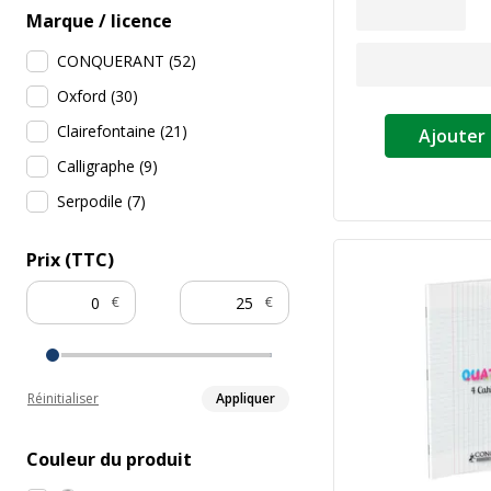
Marque / licence
CONQUERANT
(
52
)
Oxford
(
30
)
Clairefontaine
(
21
)
Ajouter 
Calligraphe
(
9
)
Serpodile
(
7
)
Prix (TTC)
€
€
Réinitialiser
Appliquer
Couleur du produit