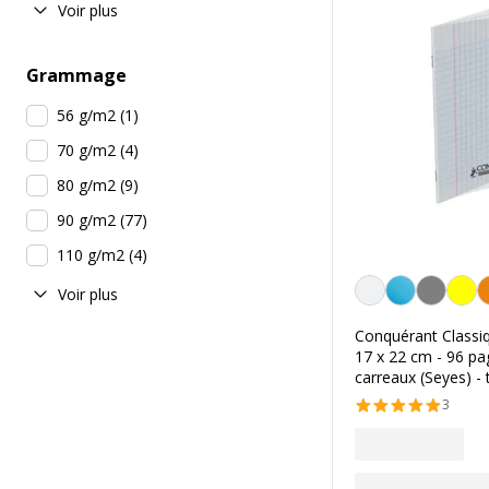
Voir plus
Grammage
56 g/m2
(
1
)
70 g/m2
(
4
)
80 g/m2
(
9
)
90 g/m2
(
77
)
110 g/m2
(
4
)
Transparent
Voir plus
Conquérant Classiq
17 x 22 cm - 96 pa
carreaux (Seyes) -
3