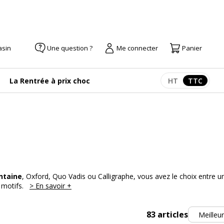
asin
Une question ?
Me connecter
Panier
La Rentrée à prix choc
HT
TTC
Afficher les pr
Afficher
ontaine
, Oxford, Quo Vadis ou Calligraphe, vous avez le choix entre u
 motifs.
> En savoir +
Trier
83
articles