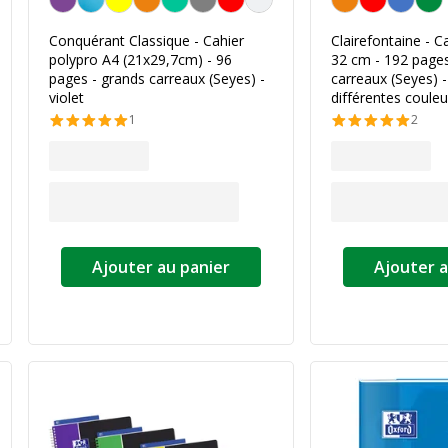
Conquérant Classique - Cahier
Clairefontaine - C
polypro A4 (21x29,7cm) - 96
32 cm - 192 pages
pages - grands carreaux (Seyes) -
carreaux (Seyes) -
violet
différentes couleu
1
2
Ajouter au panier
Ajouter a