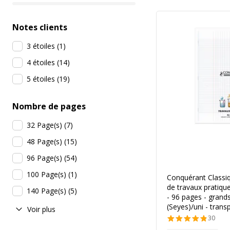
Notes clients
3 étoiles
(
1
)
4 étoiles
(
14
)
5 étoiles
(
19
)
Nombre de pages
32 Page(s)
(
7
)
48 Page(s)
(
15
)
96 Page(s)
(
54
)
100 Page(s)
(
1
)
Conquérant Classiq
de travaux pratiqu
140 Page(s)
(
5
)
- 96 pages - grand
(Seyes)/uni - trans
Voir plus
30