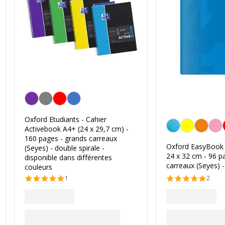
Personnalisation de la couleur
Oxford Etudiants - Cahier
Bleu
Activebook A4+ (24 x 29,7 cm) -
160 pages - grands carreaux
Oxford EasyBook 
(Seyes) - double spirale -
24 x 32 cm - 96 p
disponible dans différentes
carreaux (Seyes) -
couleurs
1
2