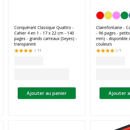
Personnalisation de 
Conquérant Classique Quattro -
Clairefontaine - C
Cahier 4 en 1 - 17 x 22 cm - 140
- 96 pages - petit
pages - grands carreaux (Seyes) -
mm) - disponible 
transparent
couleurs
11
1
Ajouter au panier
Ajouter a