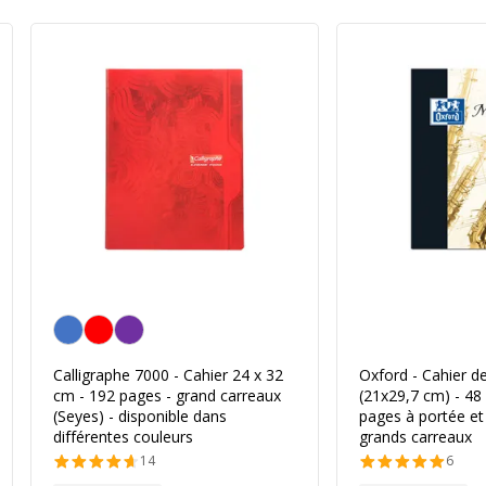
Personnalisation de la couleur
Calligraphe 7000 - Cahier 24 x 32
Oxford - Cahier d
cm - 192 pages - grand carreaux
(21x29,7 cm) - 48
(Seyes) - disponible dans
pages à portée et
différentes couleurs
grands carreaux
14
6