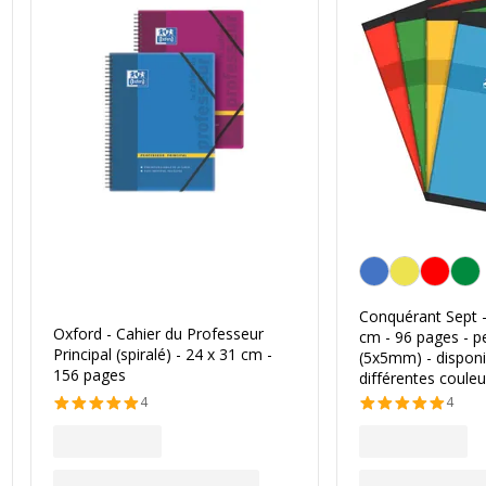
Personnalisation de 
Conquérant Sept -
Oxford - Cahier du Professeur
cm - 96 pages - pe
Principal (spiralé) - 24 x 31 cm -
(5x5mm) - disponi
156 pages
différentes couleu
4
4