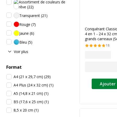
Assortiment de couleurs de
rêve
(
22
)
Transparent
(
21
)
Rouge
(
7
)
Conquérant Classiq
Jaune
(
6
)
4 en 1 - 24 x 32 cm
grands carreaux (S
Bleu
(
5
)
18
Voir plus
Format
A4 (21 x 29,7 cm)
(
29
)
Ajouter 
A4 Plus (24 x 32 cm)
(
1
)
A5 (14,8 x 21 cm)
(
1
)
B5 (17,6 x 25 cm)
(
1
)
8,5 x 20 cm
(
1
)