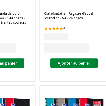
a couleur
genda de bord
Clairefontaine - Registre d'appel
 A4 - 144 pages -
journalier - A4 - 24 pages
férentes couleurs
4
au panier
Ajouter au panier