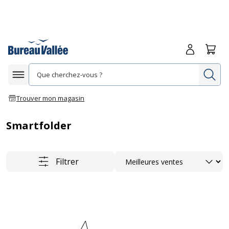
Me connecte
Panie
Re
Afficher la navigation
Trouver mon magasin
Smartfolder
Trier
Filtrer