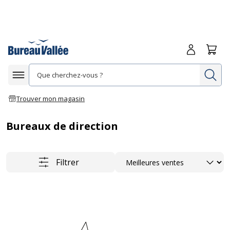
Me connecte
Panie
Re
Afficher la navigation
Trouver mon magasin
Bureaux de direction
Trier
Filtrer