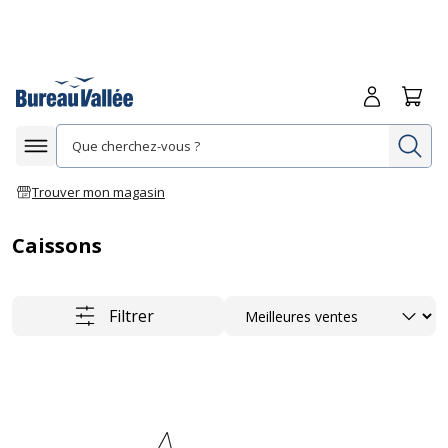
Me connecte
Panie
Re
Afficher la navigation
Trouver mon magasin
Caissons
Trier
Filtrer