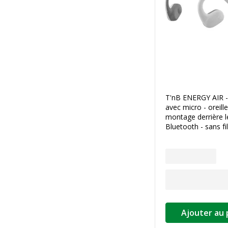
T'nB ENERGY AIR -
avec micro - oreill
montage derrière l
Bluetooth - sans fil
Ajouter au 