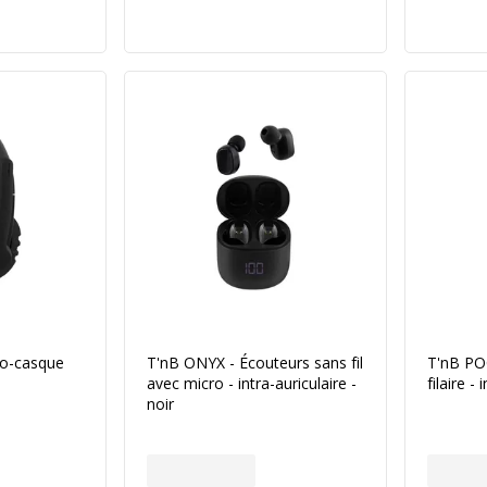
ro-casque
T'nB ONYX - Écouteurs sans fil
T'nB PO
avec micro - intra-auriculaire -
filaire -
noir