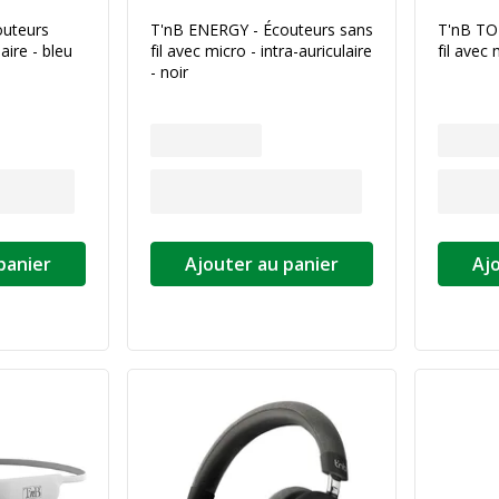
outeurs
T'nB ENERGY - Écouteurs sans
T'nB TO
laire - bleu
fil avec micro - intra-auriculaire
fil avec 
- noir
panier
Ajouter au panier
Aj