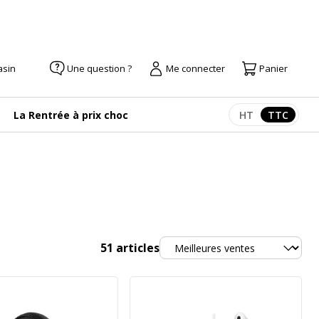
asin
Une question ?
Me connecter
Panier
La Rentrée à prix choc
HT
TTC
Afficher les pr
Afficher
Trier
51
articles