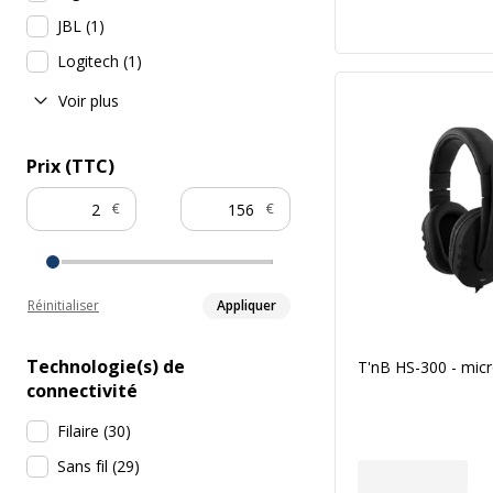
JBL
(
1
)
Logitech
(
1
)
Voir plus
Prix (TTC)
€
€
Réinitialiser
Appliquer
Technologie(s) de
T'nB HS-300 - mic
connectivité
Filaire
(
30
)
Sans fil
(
29
)