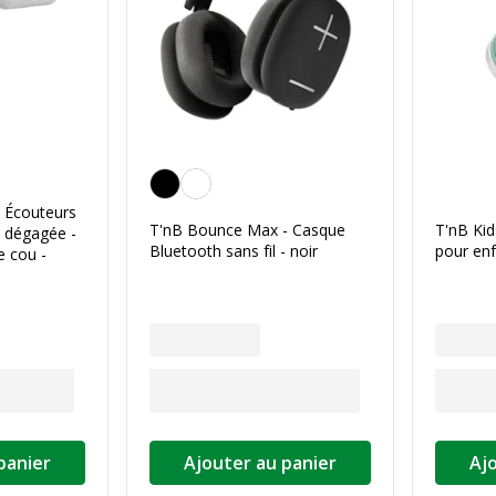
Noir
 Écouteurs
T'nB Bounce Max - Casque
T'nB Kid
e dégagée -
Bluetooth sans fil - noir
pour enf
e cou -
panier
Ajouter au panier
Aj