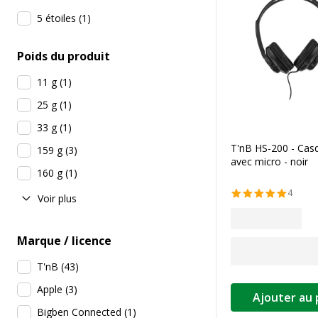
5 étoiles
(
1
)
Poids du produit
11 g
(
1
)
25 g
(
1
)
33 g
(
1
)
T'nB HS-200 - Casqu
159 g
(
3
)
avec micro - noir
160 g
(
1
)
4
Voir plus
Marque / licence
T'nB
(
43
)
Apple
(
3
)
Ajouter au 
Bigben Connected
(
1
)