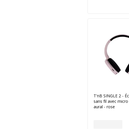
T'nB SINGLE 2 - É
sans fil avec micro
aural - rose