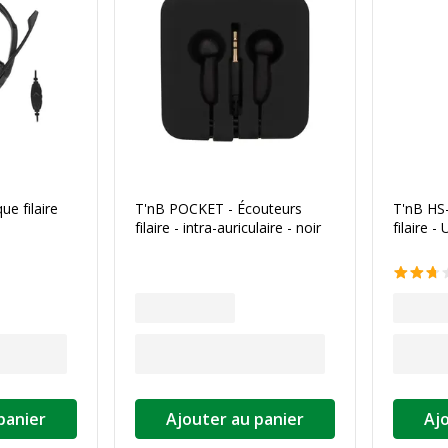
e filaire
T'nB POCKET - Écouteurs
T'nB HS
filaire - intra-auriculaire - noir
filaire -
panier
Ajouter au panier
Aj