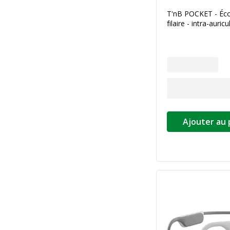
T'nB POCKET - Éc
filaire - intra-auricu
Ajouter au 