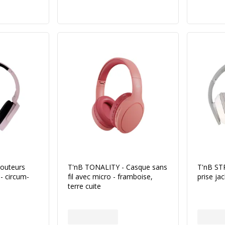
couteurs
T'nB TONALITY - Casque sans
T'nB STR
 - circum-
fil avec micro - framboise,
prise ja
terre cuite