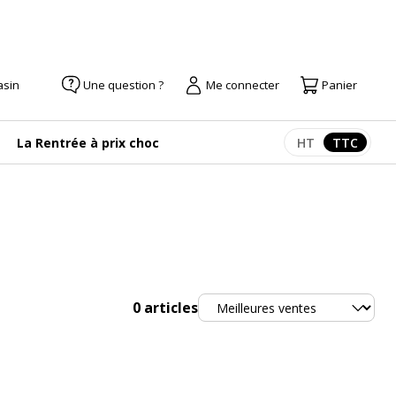
asin
Une question ?
Me connecter
Panier
La Rentrée à prix choc
HT
TTC
Afficher les pr
Afficher
Trier
0
articles