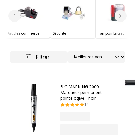
Slide précédent
Slide 
Articles commerce
Sécurité
Tampon Encreur
Trier
Filtrer
BIC MARKING 2000 -
Marqueur permanent -
pointe ogive - noir
14