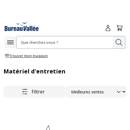
Me connecte
Panie
Re
Afficher la navigation
Trouver mon magasin
Matériel d'entretien
Trier
Filtrer