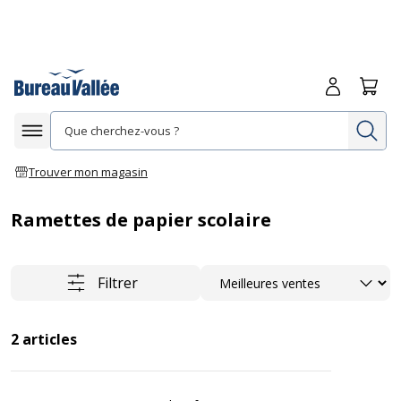
Me connecte
Panie
Re
Afficher la navigation
Trouver mon magasin
Ramettes de papier scolaire
Trier
Filtrer
2
articles