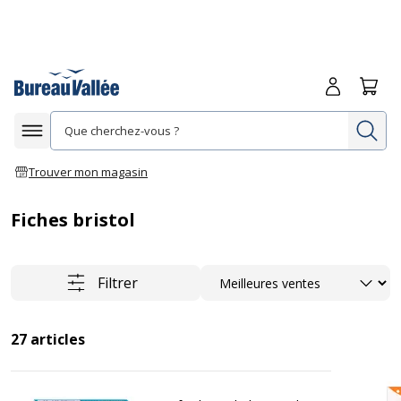
Me connecte
Panie
Re
Afficher la navigation
Trouver mon magasin
Fiches bristol
Trier
Filtrer
27
articles