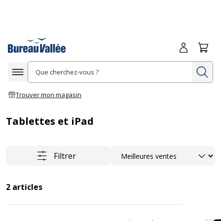
Me connecte
Panie
Re
Afficher la navigation
Trouver mon magasin
Tablettes et iPad
Trier
Filtrer
2
articles