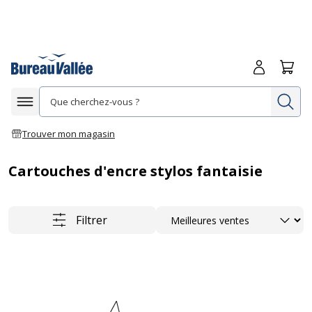
Me connecte
Panie
Re
Afficher la navigation
Trouver mon magasin
Cartouches d'encre stylos fantaisie
Trier
Filtrer