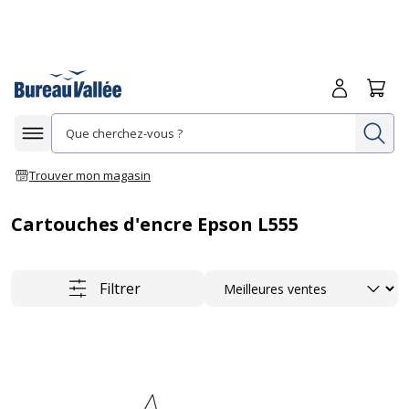
Me connecte
Panie
Re
Afficher la navigation
Trouver mon magasin
Cartouches d'encre Epson L555
Trier
Filtrer