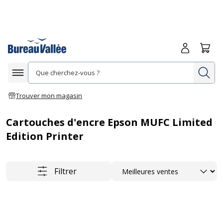
Me connecte
Panie
Re
Afficher la navigation
Trouver mon magasin
Cartouches d'encre Epson MUFC Limited
Edition Printer
Trier
Filtrer