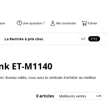
asin
Une question ?
Me connecter
Panier
La Rentrée à prix choc
HT
TTC
Afficher les pr
Afficher
ank ET-M1140
 Bureau vallée, vous avez la certitude d'acheter au meilleur
Trier
0
articles