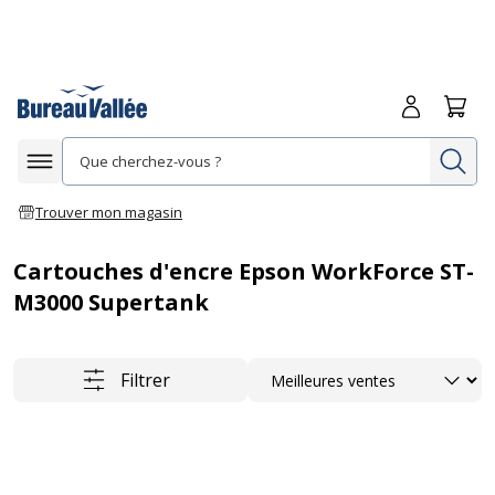
Me connecte
Panie
Re
Afficher la navigation
Trouver mon magasin
Cartouches d'encre Epson WorkForce ST-
M3000 Supertank
Trier
Filtrer