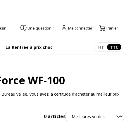
asin
Une question ?
Me connecter
Panier
La Rentrée à prix choc
HT
TTC
Afficher les pr
Afficher
Force WF-100
reau vallée, vous avez la certitude d'acheter au meilleur prix
Trier
0
articles