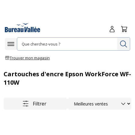
Me connecte
Panie
Re
Afficher la navigation
Trouver mon magasin
Cartouches d'encre Epson WorkForce WF-
110W
Trier
Filtrer