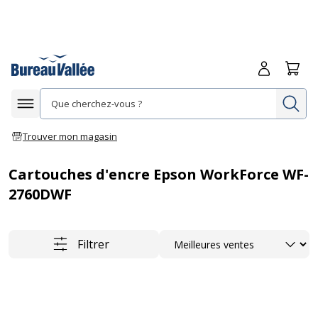
Me connecte
Panie
Re
Afficher la navigation
Trouver mon magasin
Cartouches d'encre Epson WorkForce WF-
2760DWF
Trier
Filtrer