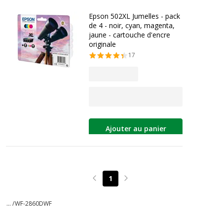
Epson 502XL Jumelles - pack
de 4 - noir, cyan, magenta,
jaune - cartouche d'encre
originale
17
Ajouter au panier
1
Page précédente
Page suivante
... /
WF-2860DWF