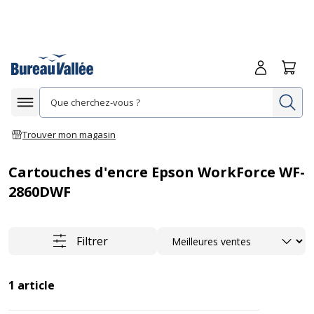
Me connecte
Panie
Re
Afficher la navigation
Trouver mon magasin
Cartouches d'encre Epson WorkForce WF-
2860DWF
Trier
Filtrer
1
article