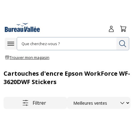
Me connecte
Panie
Re
Afficher la navigation
Trouver mon magasin
Cartouches d'encre Epson WorkForce WF-
3620DWF Stickers
Trier
Filtrer