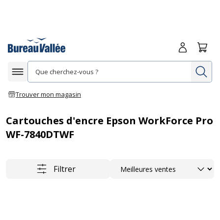
Me connecte
Panie
Re
Afficher la navigation
Trouver mon magasin
Cartouches d'encre Epson WorkForce Pro
WF-7840DTWF
Trier
Filtrer