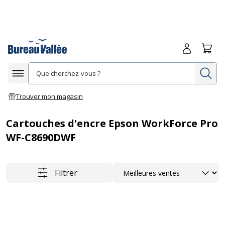
Me connecte
Panie
Re
Afficher la navigation
Trouver mon magasin
Cartouches d'encre Epson WorkForce Pro
WF-C8690DWF
Trier
Filtrer