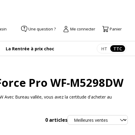
asin
Une question ?
Me connecter
Panier
La Rentrée à prix choc
HT
TTC
Afficher les pr
Afficher
kForce Pro WF-M5298DW
Avec Bureau vallée, vous avez la certitude d'acheter au
Trier
0
articles