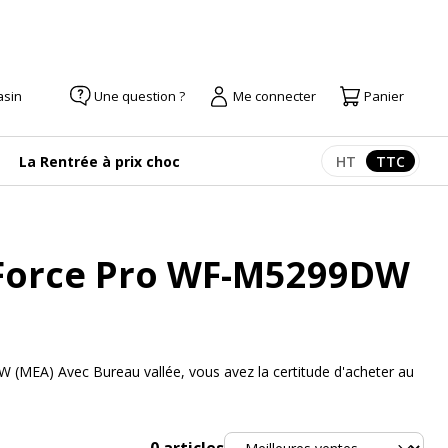
asin
Une question ?
Me connecter
Panier
La Rentrée à prix choc
HT
TTC
Afficher les pr
Afficher
kForce Pro WF-M5299DW
(MEA) Avec Bureau vallée, vous avez la certitude d'acheter au
Trier