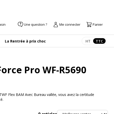
asin
Une question ?
Me connecter
Panier
La Rentrée à prix choc
HT
TTC
Afficher les pr
Afficher
Force Pro WF-R5690
WF Flex BAM Avec Bureau vallée, vous avez la certitude
é.
Trier