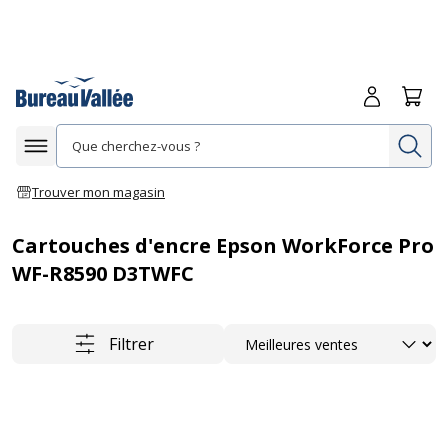
Me connecte
Panie
Re
Afficher la navigation
Trouver mon magasin
Cartouches d'encre Epson WorkForce Pro
WF-R8590 D3TWFC
Trier
Filtrer