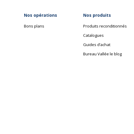
Texture
Liquide
Nos opérations
Nos produits
Bons plans
Produits reconditionnés
Catalogues
Données d'identification
Guides d’achat
Données d'identification
Bureau Vallée le blog
Code barre maitre
3
Marque
E
Référence produit fabricant
5
Données logistiques