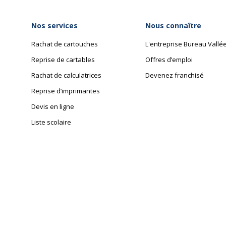
Nos services
Nous connaître
Rachat de cartouches
L'entreprise Bureau Vallé
Reprise de cartables
Offres d’emploi
Informations sur les se
Rachat de calculatrices
Devenez franchisé
Informations sur les ser
Reprise d’imprimantes
519220054092
Normes de conformité
Devis en ligne
NZYPIN
Liste scolaire
409