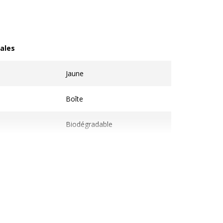
ales
les
Jaune
Boîte
Biodégradable
1