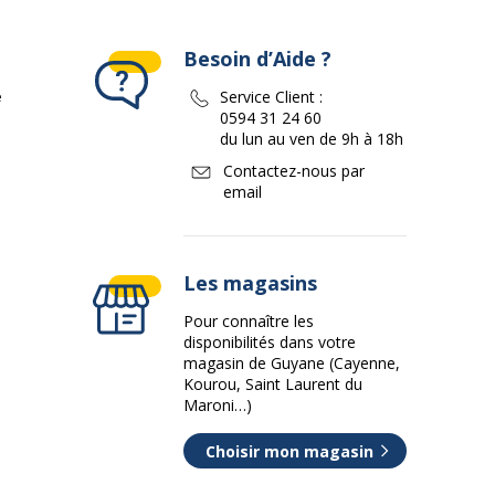
Besoin d’Aide ?
e
Service Client :
0594 31 24 60
du lun au ven de 9h à 18h
rvices
Contactez-nous par
vices
email
EN 13697, ISO 14001, ISO 9001, OHSAS 18001
Les magasins
Pour connaître les
disponibilités dans votre
magasin de Guyane (Cayenne,
Kourou, Saint Laurent du
Maroni…)
Choisir mon magasin