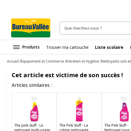
Produits
Trouver ma cartouche
Liste scolaire
Accueil
Équipement et Commerce
Entretien et Hygiène
Nettoyants sols et
Cet article est victime de son succès !
Articles similaires :
The pink stuff - Le
The Pink Stuff - La
The Pink Stuff -
nettoyant multi-usage
crème nettoyante
Nettoyant pour v