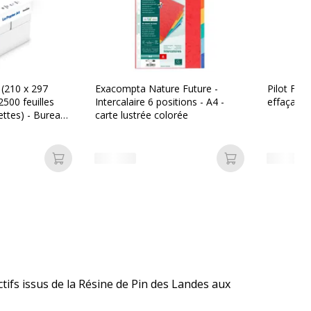
 (210 x 297
Exacompta Nature Future -
Pilot Frixi
500 feuilles
Intercalaire 6 positions - A4 -
effaçable
ettes) - Bureau
carte lustrée colorée
Ajouter au panier
Ajouter au pan
tifs issus de la Résine de Pin des Landes aux