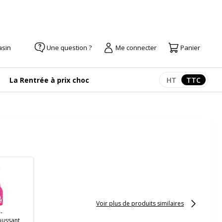
asin
Une question ?
Me connecter
Panier
La Rentrée à prix choc
HT
TTC
Afficher les pr
Afficher
Voir plus de produits similaires
-
oussant