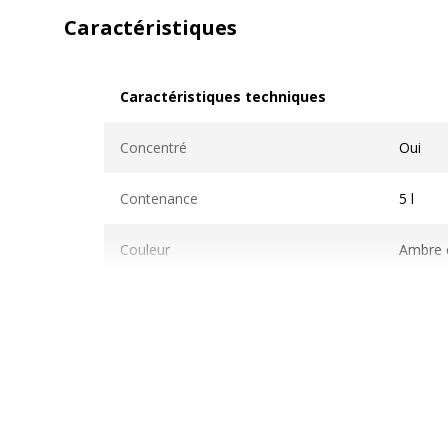
Caractéristiques
Caractéristiques techniques
Caractéristiques techniques
Concentré
Oui
Contenance
5 l
Couleur
Ambre c
Désinfectant
Oui
Niveau de pH
1.8
Parfum
Neutre