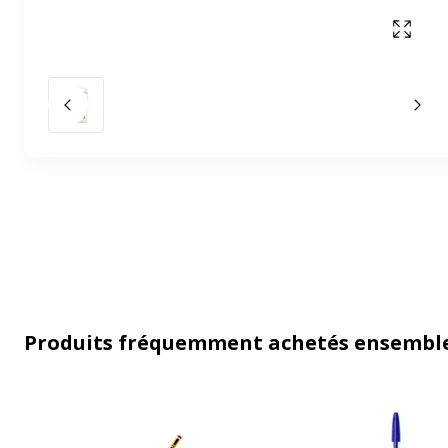
Affich
Slide précédent
Slid
Produits fréquemment achetés ensembl