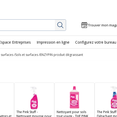
Rechercher
Trouver mon mag
Espace Entreprises
Impression en ligne
Configurez votre bureau
 surfaces
Sols et surfaces
ENZYPIN produit dégraissant
The Pink Stuff -
Nettoyant pour sols
The Pink Stuff 
itres et
Nettoyant mousse pour
tout usage - THE PINK
Détachant m