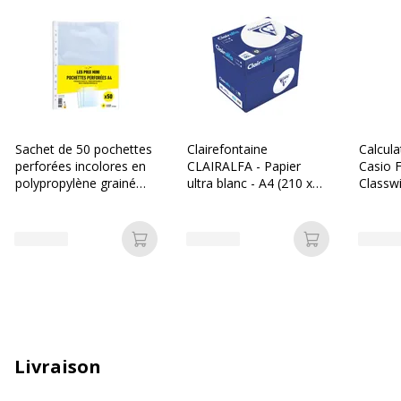
Sachet de 50 pochettes
Clairefontaine
Calcula
perforées incolores en
CLAIRALFA - Papier
Casio 
polypropylène grainé
ultra blanc - A4 (210 x
Classwi
4/100ème - A4 - Les
297 mm) - 80 g/m² -
Collèg
Prix Mini
2500 feuilles (carton de
5 ramettes)
Ajouter au panier
Ajouter au p
Livraison