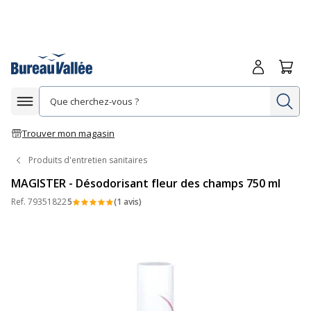
Me connecte
Panie
Re
Afficher la navigation
Trouver mon magasin
Produits d'entretien sanitaires
MAGISTER - Désodorisant fleur des champs 750 ml
Ref.
79351822
5
(1 avis)