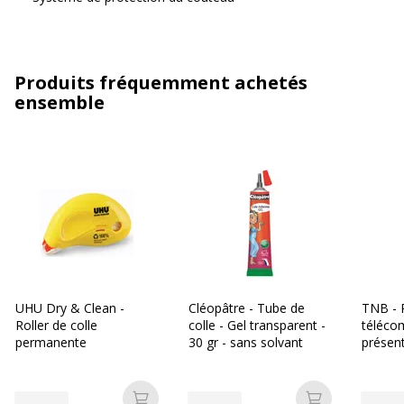
Produits fréquemment achetés
ensemble
UHU Dry & Clean -
Cléopâtre - Tube de
TNB - P
Roller de colle
colle - Gel transparent -
téléco
permanente
30 gr - sans solvant
présent
rechar
USB-C -