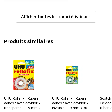
Longueur du ruban
66 m
Afficher toutes les caractéristiques
Caractéristiques générales
Caractéristiques générales
Couleur du produit
Bleu
Produits similaires
Couleur(s) de l'article
Dévidoir bleu
Quantité incluse
1
Données d'identification
Données d'identification
Code barre maitre
4042448318084
UHU Rollafix - Ruban
UHU Rollafix - Ruban
Scotch 
adhésif avec dévidoir -
adhésif avec dévidoir -
Dévidoi
Marque
Tesa
transparent - 19 mm x
invisible - 19 mm x 30 m
ruban 