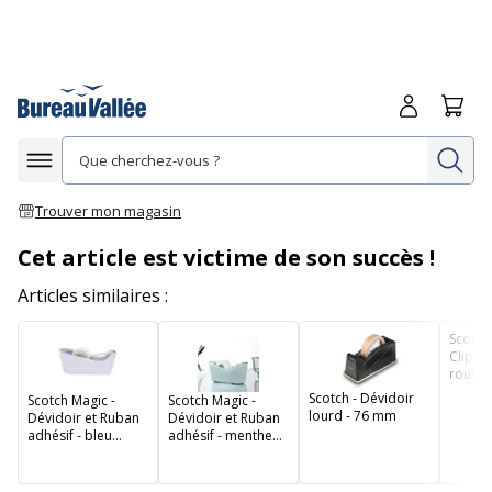
Me connecte
Panie
Re
Afficher la navigation
Trouver mon magasin
Cet article est victime de son succès !
Articles similaires :
Scotch
Clip & 
roulea
Magic
Scotch - Dévidoir
Scotch Magic -
Scotch Magic -
lourd - 76 mm
Dévidoir et Ruban
Dévidoir et Ruban
adhésif - bleu
adhésif - menthe
lavande
pastel